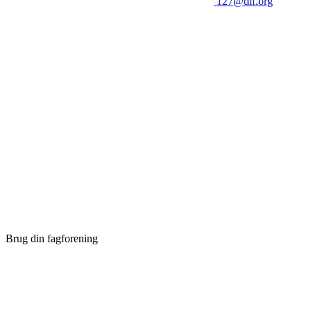
127@dlf.org
Brug din fagforening